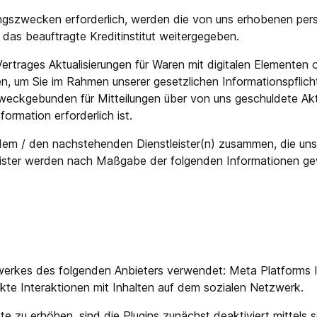
ungszwecken erforderlich, werden die von uns erhobenen per
as beauftragte Kreditinstitut weitergegeben.
rtrages Aktualisierungen für Waren mit digitalen Elementen od
n, um Sie im Rahmen unserer gesetzlichen Informationspflich
 zweckgebunden für Mitteilungen über von uns geschuldete A
nformation erforderlich ist.
t dem / den nachstehenden Dienstleister(n) zusammen, die uns
leister werden nach Maßgabe der folgenden Informationen g
werkes des folgenden Anbieters verwendet: Meta Platforms I
rekte Interaktionen mit Inhalten auf dem sozialen Netzwerk.
zu erhöhen, sind die Plugins zunächst deaktiviert mittels so